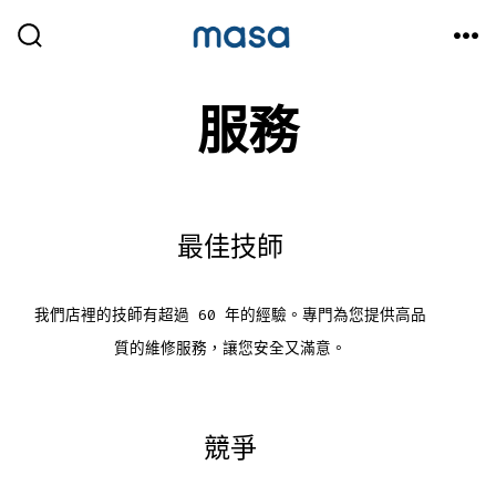
跳
至
搜
選
尋
單
主
切
換
服務
開
要
關
內
容
最佳技師
我們店裡的技師有超過 60 年的經驗。專門為您提供高品
質的維修服務，讓您安全又滿意。
競爭